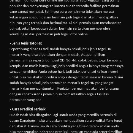
Bermain judi togel lotre online menjadi salah satu kegiatan yang paling
populer dan menyenangkan karena sudah tersedia fasilitas permainan
yang sangat memadai. Sehingga para pemainnya tidak akan merasa
kekurangan apapun dalam bermain judi togel dan akan mendapatkan
hiburan yang terbaik dan berkualitas. Di sini pemain akan mendapatkan
banyak sekali kebebasan dalam bermain serta akan memperoleh
keuntungan dari permainan judi togel lotre online.
•
Jenis Jenis Toto HK
Seperti yang dibahas tadi sudah banyak sekali jenis-jenis togel HK
menarik yang bisa digunakan dengan mudah. Adapun pilihan
permainannya seperti judi togel 2D, 3d, 4d, colok bebas, togel kembang
kempis, dan masih banyak lagi jenis prediksi angka lainnya yang tentunya
sangat menghibur Anda setiap hari. Jadi tidak perlu lagi ke luar negeri
untuk bisa melakukan prediksi angka dengan tepat sasaran karena di sini
sudah banyak sekali jenis permainan menarik togel HK yang sangat
menarik dan menguntungkan. Kegiatan bermainnya akan berlangsung
dengan cepat karena pemain bisa memanfaatkan segala fasilitas
permainan yang ada.
•
Cara Prediksi Terbaik
Sudah tidak bisa diragukan lagi untuk Anda yang memilih bermain di
dalam
Danatogel
maka anda akan mendapatkan cara prediksi Yang tepat
dan akurat. Banyak sekali cara prediksi yang bisa diterapkan dan anda
bisa menggunakan beberapa prediksi unggulan yang ada seperti melihat