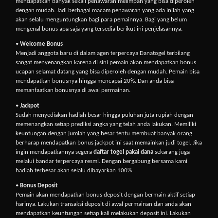
mendapatkan banyak sekali penawaran melimpah yang bisa diperoleh
dengan mudah. Jadi berbagai macam penawaran yang ada inilah yang
akan selalu menguntungkan bagi para pemainnya. Bagi yang belum
mengenal bonus apa saja yang tersedia berikut ini penjelasannya.
•
Welcome Bonus
Menjadi anggota baru di dalam agen terpercaya Danatogel terbilang
sangat menyenangkan karena di sini pemain akan mendapatkan bonus
ucapan selamat datang yang bisa diperoleh dengan mudah. Pemain bisa
mendapatkan bonusnya hingga mencapai 20%. Dan anda bisa
memanfaatkan bonusnya di awal permainan.
•
Jackpot
Sudah menyediakan hadiah besar hingga puluhan juta rupiah dengan
memenangkan setiap prediksi angka yang telah anda lakukan. Memiliki
keuntungan dengan jumlah yang besar tentu membuat banyak orang
berharap mendapatkan bonus jackpot ini saat memainkan judi togel. Jika
ingin mendapatkannya segera
daftar togel pakai dana
sekarang juga
melalui bandar terpercaya resmi. Dengan bergabung bersama kami
hadiah terbesar akan selalu dibayarkan 100%
•
Bonus Deposit
Pemain akan mendapatkan bonus deposit dengan bermain aktif setiap
harinya. Lakukan transaksi deposit di awal permainan dan anda akan
mendapatkan keuntungan setiap kali melakukan deposit ini. Lakukan