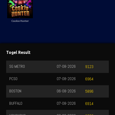
Cookie Hunter
Togel Result
SG METRO
07-08-2026
9123
PCSO
07-08-2026
6964
BOSTON
06-08-2026
5896
BUFFALO
07-08-2026
6914