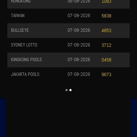
HONGKONG
06-08-2026
1083
TAIWAN
07-08-2026
5838
BULLSEYE
07-08-2026
4853
SYDNEY LOTTO
07-08-2026
3712
KINGKONG POOLS
07-08-2026
0458
JAKARTA POOLS
07-08-2026
9673