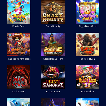
Pinata Fest
Crazy Bounty
Piggy Bank Gold
Rhapsody of Muertos
Aztec: Bonus Hunt
Buffalo Rush
Dark Ritual
Last Samurai
BlackJack21