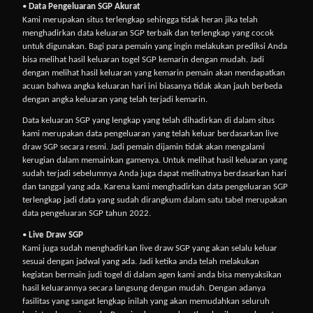
•
Data Pengeluaran SGP Akurat
Kami merupakan situs terlengkap sehingga tidak heran jika telah
menghadirkan data keluaran SGP terbaik dan terlengkap yang cocok
untuk digunakan. Bagi para pemain yang ingin melakukan prediksi Anda
bisa melihat hasil keluaran togel SGP kemarin dengan mudah. Jadi
dengan melihat hasil keluaran yang kemarin pemain akan mendapatkan
acuan bahwa angka keluaran hari ini biasanya tidak akan jauh berbeda
dengan angka keluaran yang telah terjadi kemarin.
Data keluaran SGP yang lengkap yang telah dihadirkan di dalam situs
kami merupakan data pengeluaran yang telah keluar berdasarkan live
draw SGP secara resmi. Jadi pemain dijamin tidak akan mengalami
kerugian dalam memainkan gamenya. Untuk melihat hasil keluaran yang
sudah terjadi sebelumnya Anda juga dapat melihatnya berdasarkan hari
dan tanggal yang ada. Karena kami menghadirkan data pengeluaran SGP
terlengkap jadi data yang sudah dirangkum dalam satu tabel merupakan
data pengeluaran SGP tahun 2022.
•
Live Draw SGP
Kami juga sudah menghadirkan live draw SGP yang akan selalu keluar
sesuai dengan jadwal yang ada. Jadi ketika anda telah melakukan
kegiatan bermain judi togel di dalam agen kami anda bisa menyaksikan
hasil keluarannya secara langsung dengan mudah. Dengan adanya
fasilitas yang sangat lengkap inilah yang akan memudahkan seluruh