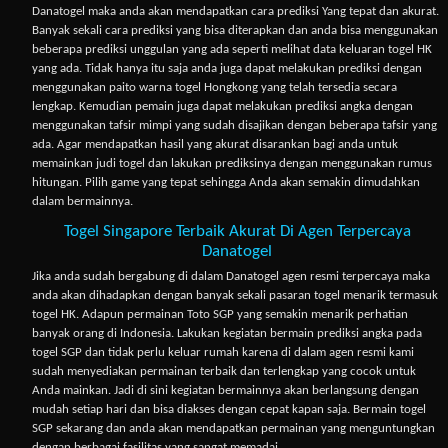
Danatogel
maka anda akan mendapatkan cara prediksi Yang tepat dan akurat.
Banyak sekali cara prediksi yang bisa diterapkan dan anda bisa menggunakan
beberapa prediksi unggulan yang ada seperti melihat data keluaran togel HK
yang ada. Tidak hanya itu saja anda juga dapat melakukan prediksi dengan
menggunakan paito warna togel Hongkong yang telah tersedia secara
lengkap. Kemudian pemain juga dapat melakukan prediksi angka dengan
menggunakan tafsir mimpi yang sudah disajikan dengan beberapa tafsir yang
ada. Agar mendapatkan hasil yang akurat disarankan bagi anda untuk
memainkan judi togel dan lakukan prediksinya dengan menggunakan rumus
hitungan. Pilih game yang tepat sehingga Anda akan semakin dimudahkan
dalam bermainnya.
Togel Singapore Terbaik Akurat Di Agen Terpercaya
Danatogel
Jika anda sudah bergabung di dalam Danatogel agen resmi terpercaya maka
anda akan dihadapkan dengan banyak sekali pasaran togel menarik termasuk
togel HK. Adapun permainan Toto SGP yang semakin menarik perhatian
banyak orang di Indonesia. Lakukan kegiatan bermain prediksi angka pada
togel SGP dan tidak perlu keluar rumah karena di dalam agen resmi kami
sudah menyediakan permainan terbaik dan terlengkap yang cocok untuk
Anda mainkan. Jadi di sini kegiatan bermainnya akan berlangsung dengan
mudah setiap hari dan bisa diakses dengan cepat kapan saja. Bermain togel
SGP sekarang dan anda akan mendapatkan permainan yang menguntungkan
dengan berbagai fasilitas yang sangat memadai.