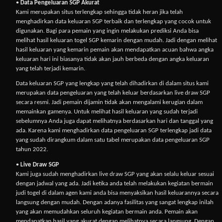
•
Data Pengeluaran SGP Akurat
Kami merupakan situs terlengkap sehingga tidak heran jika telah
menghadirkan data keluaran SGP terbaik dan terlengkap yang cocok untuk
digunakan. Bagi para pemain yang ingin melakukan prediksi Anda bisa
melihat hasil keluaran togel SGP kemarin dengan mudah. Jadi dengan melihat
hasil keluaran yang kemarin pemain akan mendapatkan acuan bahwa angka
keluaran hari ini biasanya tidak akan jauh berbeda dengan angka keluaran
yang telah terjadi kemarin.
Data keluaran SGP yang lengkap yang telah dihadirkan di dalam situs kami
merupakan data pengeluaran yang telah keluar berdasarkan live draw SGP
secara resmi. Jadi pemain dijamin tidak akan mengalami kerugian dalam
memainkan gamenya. Untuk melihat hasil keluaran yang sudah terjadi
sebelumnya Anda juga dapat melihatnya berdasarkan hari dan tanggal yang
ada. Karena kami menghadirkan data pengeluaran SGP terlengkap jadi data
yang sudah dirangkum dalam satu tabel merupakan data pengeluaran SGP
tahun 2022.
•
Live Draw SGP
Kami juga sudah menghadirkan live draw SGP yang akan selalu keluar sesuai
dengan jadwal yang ada. Jadi ketika anda telah melakukan kegiatan bermain
judi togel di dalam agen kami anda bisa menyaksikan hasil keluarannya secara
langsung dengan mudah. Dengan adanya fasilitas yang sangat lengkap inilah
yang akan memudahkan seluruh kegiatan bermain anda. Pemain akan
mendapatkan hasil yang akurat dengan melihatnya secara langsung. Dengan