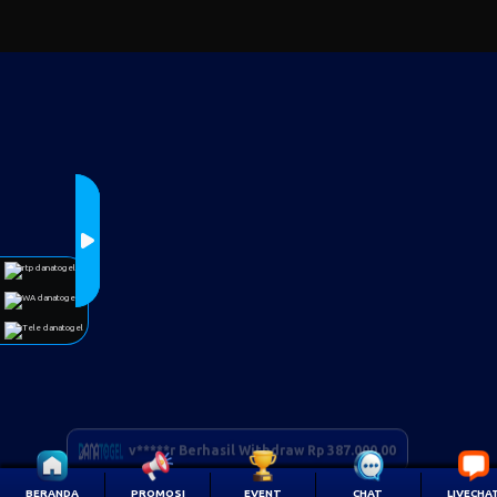
v*****r Berhasil Withdraw Rp 387.000,00
BERANDA
PROMOSI
EVENT
CHAT
LIVECHA