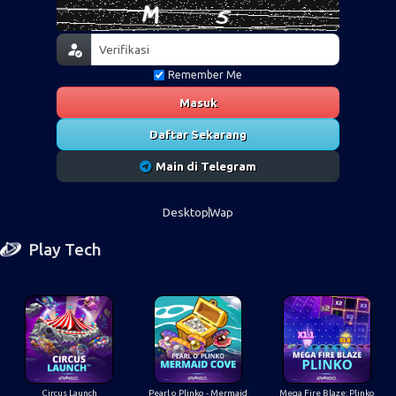
Remember Me
Masuk
Daftar Sekarang
Main di Telegram
Desktop
Wap
Play Tech
Circus Launch
Pearl o Plinko - Mermaid
Mega Fire Blaze: Plinko