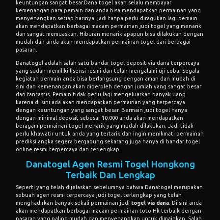
keuntungan sangat besar.Dana togel akan selalu membayar
kemenangan para pemain dan anda bisa mendapatkan permainan yang
menyenangkan setiap harinya. jadi tanpa perlu diragukan lagi pemain
akan mendapatkan berbagai macam permainan judi togel yang menarik
dan sangat memuaskan. Hiburan menarik apapun bisa dilakukan dengan
mudah dan anda akan mendapatkan permainan togel dari berbagai
pasaran.
Danatogel
adalah salah satu bandar togel deposit via dana terpercaya
yang sudah memiliki lisensi resmi dan telah mengalami uji coba. Segala
kegiatan bermain anda bisa berlangsung dengan aman dan mudah di
sini dan kemenangan akan diperoleh dengan jumlah yang sangat besar
dan fantastis. Pemain tidak perlu lagi mengeluarkan banyak uang
karena di sini ada akan mendapatkan permainan yang terpercaya
dengan keuntungan yang sangat besar. Bermain judi togel hanya
dengan minimal deposit sebesar 10.000 anda akan mendapatkan
beragam permainan togel menarik yang mudah dilakukan. Jadi tidak
perlu khawatir untuk anda yang tertarik dan ingin menikmati permainan
prediksi angka segera bergabung sekarang juga hanya di
bandar togel
online
resmi terpercaya dan terlengkap.
Danatogel Agen Resmi Togel Hongkong
Terbaik Dan Lengkap
Seperti yang telah dijelaskan sebelumnya bahwa Danatogel merupakan
sebuah agen resmi terpercaya judi togel terlengkap yang telah
menghadirkan banyak sekali permainan judi
togel via dana
. Di sini anda
akan mendapatkan berbagai macam permainan toto Hk terbaik dengan
pasaran yang paling mudah dan menyenangkan untuk dimainkan. Salah