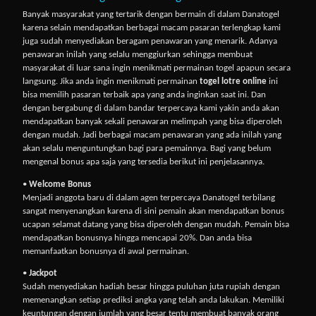
Banyak masyarakat yang tertarik dengan bermain di dalam Danatogel
karena selain mendapatkan berbagai macam pasaran terlengkap kami
juga sudah menyediakan beragam penawaran yang menarik. Adanya
penawaran inilah yang selalu menggiurkan sehingga membuat
masyarakat di luar sana ingin menikmati permainan togel apapun secara
langsung. Jika anda ingin menikmati permainan
togel lotre online
ini
bisa memilih pasaran terbaik apa yang anda inginkan saat ini. Dan
dengan bergabung di dalam bandar terpercaya kami yakin anda akan
mendapatkan banyak sekali penawaran melimpah yang bisa diperoleh
dengan mudah. Jadi berbagai macam penawaran yang ada inilah yang
akan selalu menguntungkan bagi para pemainnya. Bagi yang belum
mengenal bonus apa saja yang tersedia berikut ini penjelasannya.
•
Welcome Bonus
Menjadi anggota baru di dalam agen terpercaya Danatogel terbilang
sangat menyenangkan karena di sini pemain akan mendapatkan bonus
ucapan selamat datang yang bisa diperoleh dengan mudah. Pemain bisa
mendapatkan bonusnya hingga mencapai 20%. Dan anda bisa
memanfaatkan bonusnya di awal permainan.
•
Jackpot
Sudah menyediakan hadiah besar hingga puluhan juta rupiah dengan
memenangkan setiap prediksi angka yang telah anda lakukan. Memiliki
keuntungan dengan jumlah yang besar tentu membuat banyak orang