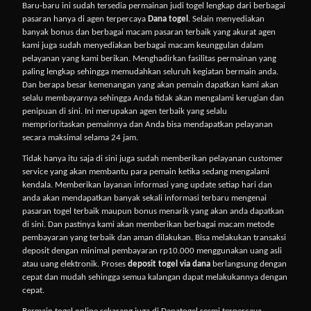
Baru-baru ini sudah tersedia permainan judi togel lengkap dari berbagai
pasaran hanya di agen terpercaya
Dana togel
. Selain menyediakan
banyak bonus dan berbagai macam pasaran terbaik yang akurat agen
kami juga sudah menyediakan berbagai macam keunggulan dalam
pelayanan yang kami berikan. Menghadirkan fasilitas permainan yang
paling lengkap sehingga memudahkan seluruh kegiatan bermain anda.
Dan berapa besar kemenangan yang akan pemain dapatkan kami akan
selalu membayarnya sehingga Anda tidak akan mengalami kerugian dan
penipuan di sini. Ini merupakan agen terbaik yang selalu
memprioritaskan pemainnya dan Anda bisa mendapatkan pelayanan
secara maksimal selama 24 jam.
Tidak hanya itu saja di sini juga sudah memberikan pelayanan customer
service yang akan membantu para pemain ketika sedang mengalami
kendala. Memberikan layanan informasi yang update setiap hari dan
anda akan mendapatkan banyak sekali informasi terbaru mengenai
pasaran togel terbaik maupun bonus menarik yang akan anda dapatkan
di sini. Dan pastinya kami akan memberikan berbagai macam metode
pembayaran yang terbaik dan aman dilakukan. Bisa melakukan transaksi
deposit dengan minimal pembayaran rp10.000 menggunakan uang asli
atau uang elektronik. Proses
deposit togel via dana
berlangsung dengan
cepat dan mudah sehingga semua kalangan dapat melakukannya dengan
cepat.