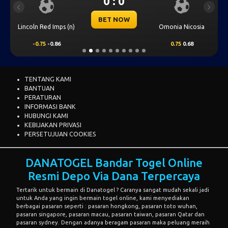
0 : 0
Previous
Next
BET NOW
Lincoln Red Imps (n)
Omonia Nicosia
-0.75
-0.86
0.75
0.68
TENTANG KAMI
BANTUAN
PERATURAN
INFORMASI BANK
HUBUNGI KAMI
KEBIJAKAN PRIVASI
PERSETUJUAN COOKIES
DANATOGEL Bandar Togel Online
Resmi Depo Via Dana Terpercaya
Tertarik untuk bermain di
Danatogel
? Caranya sangat mudah sekali jadi
untuk Anda yang ingin bermain togel online, kami menyediakan
berbagai pasaran seperti : pasaran hongkong, pasaran toto wuhan,
pasaran singapore, pasaran macau, pasaran taiwan, pasaran Qatar dan
pasaran sydney. Dengan adanya beragam pasaran maka peluang meraih