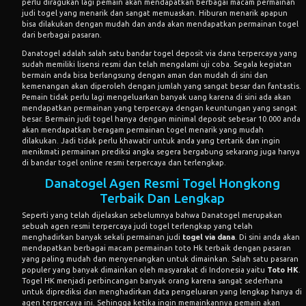
perlu diragukan lagi pemain akan mendapatkan berbagai macam permainan
judi togel yang menarik dan sangat memuaskan. Hiburan menarik apapun
bisa dilakukan dengan mudah dan anda akan mendapatkan permainan togel
dari berbagai pasaran.
Danatogel
adalah salah satu bandar togel deposit via dana terpercaya yang
sudah memiliki lisensi resmi dan telah mengalami uji coba. Segala kegiatan
bermain anda bisa berlangsung dengan aman dan mudah di sini dan
kemenangan akan diperoleh dengan jumlah yang sangat besar dan fantastis.
Pemain tidak perlu lagi mengeluarkan banyak uang karena di sini ada akan
mendapatkan permainan yang terpercaya dengan keuntungan yang sangat
besar. Bermain judi togel hanya dengan minimal deposit sebesar 10.000 anda
akan mendapatkan beragam permainan togel menarik yang mudah
dilakukan. Jadi tidak perlu khawatir untuk anda yang tertarik dan ingin
menikmati permainan prediksi angka segera bergabung sekarang juga hanya
di
bandar togel online
resmi terpercaya dan terlengkap.
Danatogel Agen Resmi Togel Hongkong
Terbaik Dan Lengkap
Seperti yang telah dijelaskan sebelumnya bahwa Danatogel merupakan
sebuah agen resmi terpercaya judi togel terlengkap yang telah
menghadirkan banyak sekali permainan judi
togel via dana
. Di sini anda akan
mendapatkan berbagai macam permainan toto Hk terbaik dengan pasaran
yang paling mudah dan menyenangkan untuk dimainkan. Salah satu pasaran
populer yang banyak dimainkan oleh masyarakat di Indonesia yaitu
Toto HK
.
Togel HK menjadi perbincangan banyak orang karena sangat sederhana
untuk diprediksi dan menghadirkan data pengeluaran yang lengkap hanya di
agen terpercaya ini. Sehingga ketika ingin memainkannya pemain akan