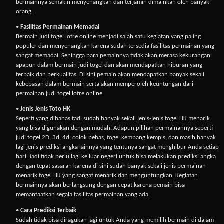
bermainnya semakin menyenangkan dan terjamin dimainkan oleh banyak
orang.
•
Fasilitas Permainan Memadai
Bermain judi togel lotre online menjadi salah satu kegiatan yang paling
populer dan menyenangkan karena sudah tersedia fasilitas permainan yang
sangat memadai. Sehingga para pemainnya tidak akan merasa kekurangan
apapun dalam bermain judi togel dan akan mendapatkan hiburan yang
terbaik dan berkualitas. Di sini pemain akan mendapatkan banyak sekali
kebebasan dalam bermain serta akan memperoleh keuntungan dari
permainan judi togel lotre online.
•
Jenis Jenis Toto HK
Seperti yang dibahas tadi sudah banyak sekali jenis-jenis togel HK menarik
yang bisa digunakan dengan mudah. Adapun pilihan permainannya seperti
judi togel 2D, 3d, 4d, colok bebas, togel kembang kempis, dan masih banyak
lagi jenis prediksi angka lainnya yang tentunya sangat menghibur Anda setiap
hari. Jadi tidak perlu lagi ke luar negeri untuk bisa melakukan prediksi angka
dengan tepat sasaran karena di sini sudah banyak sekali jenis permainan
menarik togel HK yang sangat menarik dan menguntungkan. Kegiatan
bermainnya akan berlangsung dengan cepat karena pemain bisa
memanfaatkan segala fasilitas permainan yang ada.
•
Cara Prediksi Terbaik
Sudah tidak bisa diragukan lagi untuk Anda yang memilih bermain di dalam