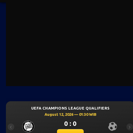
UEFA CHAMPIONS LEAGUE QUALIFIERS
August 12, 2026 — 01:30 WIB
0 : 0
Previous
Ne