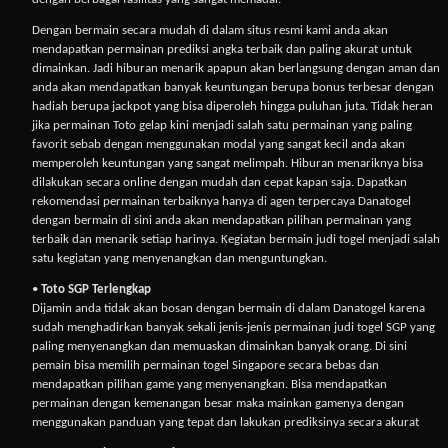
Dengan bermain secara mudah di dalam situs resmi kami anda akan
mendapatkan permainan prediksi angka terbaik dan paling akurat untuk
dimainkan. Jadi hiburan menarik apapun akan berlangsung dengan aman dan
anda akan mendapatkan banyak keuntungan berupa bonus terbesar dengan
hadiah berupa jackpot yang bisa diperoleh hingga puluhan juta. Tidak heran
jika permainan Toto gelap kini menjadi salah satu permainan yang paling
favorit sebab dengan menggunakan modal yang sangat kecil anda akan
memperoleh keuntungan yang sangat melimpah. Hiburan menariknya bisa
dilakukan secara online dengan mudah dan cepat kapan saja. Dapatkan
rekomendasi permainan terbaiknya hanya di agen terpercaya Danatogel
dengan bermain di sini anda akan mendapatkan pilihan permainan yang
terbaik dan menarik setiap harinya. Kegiatan bermain judi togel menjadi salah
satu kegiatan yang menyenangkan dan menguntungkan.
•
Toto SGP Terlengkap
Dijamin anda tidak akan bosan dengan bermain di dalam Danatogel karena
sudah menghadirkan banyak sekali jenis-jenis permainan judi togel SGP yang
paling menyenangkan dan memuaskan dimainkan banyak orang. Di sini
pemain bisa memilih permainan togel Singapore secara bebas dan
mendapatkan pilihan game yang menyenangkan. Bisa mendapatkan
permainan dengan kemenangan besar maka mainkan gamenya dengan
menggunakan panduan yang tepat dan lakukan prediksinya secara akurat