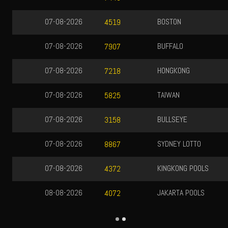
BOSTON
07-08-2026
4925
BUFFALO
07-08-2026
6914
HONGKONG
07-08-2026
6011
TAIWAN
07-08-2026
5838
BULLSEYE
07-08-2026
4853
SYDNEY LOTTO
07-08-2026
3712
KINGKONG POOLS
07-08-2026
2898
JAKARTA POOLS
07-08-2026
7140