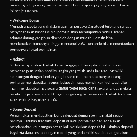
pemainnya. Bagi yang belum mengenal bonus apa saja yang tersedia berikut
ini penjelasannya.
•
Welcome Bonus
Menjadi anggota baru di dalam agen terpercaya Danatogel terbilang sangat
menyenangkan karena di sini pemain akan mendapatkan bonus ucapan
selamat datang yang bisa diperoleh dengan mudah. Pemain bisa
mendapatkan bonusnya hingga mencapai 20%. Dan anda bisa memanfaatkan
bonusnya di awal permainan.
•
Jackpot
Sudah menyediakan hadiah besar hingga puluhan juta rupiah dengan
memenangkan setiap prediksi angka yang telah anda lakukan. Memiliki
keuntungan dengan jumlah yang besar tentu membuat banyak orang
berharap mendapatkan bonus jackpot ini saat memainkan judi togel. Jika
ingin mendapatkannya segera
daftar togel pakai dana
sekarang juga melalui
bandar terpercaya resmi. Dengan bergabung bersama kami hadiah terbesar
akan selalu dibayarkan 100%
•
Bonus Deposit
Pemain akan mendapatkan bonus deposit dengan bermain aktif setiap
harinya. Lakukan transaksi deposit di awal permainan dan anda akan
mendapatkan keuntungan setiap kali melakukan deposit ini. Lakukan
deposit
togel via dana
sesuai dengan modal yang anda miliki saat ini dan gunakan