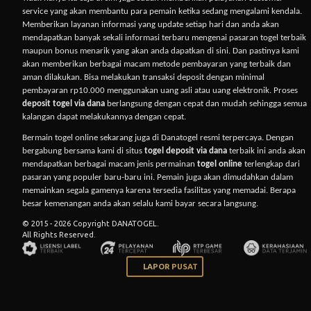
service yang akan membantu para pemain ketika sedang mengalami kendala.
Memberikan layanan informasi yang update setiap hari dan anda akan
mendapatkan banyak sekali informasi terbaru mengenai pasaran togel terbaik
maupun bonus menarik yang akan anda dapatkan di sini. Dan pastinya kami
akan memberikan berbagai macam metode pembayaran yang terbaik dan
aman dilakukan. Bisa melakukan transaksi deposit dengan minimal
pembayaran rp10.000 menggunakan uang asli atau uang elektronik. Proses
deposit togel via dana
berlangsung dengan cepat dan mudah sehingga semua
kalangan dapat melakukannya dengan cepat.
Bermain togel online sekarang juga di Danatogel resmi terpercaya. Dengan
bergabung bersama kami di situs
togel deposit via dana
terbaik ini anda akan
mendapatkan berbagai macam jenis permainan
togel online
terlengkap dari
pasaran yang populer baru-baru ini. Pemain juga akan dimudahkan dalam
memainkan segala gamenya karena tersedia fasilitas yang memadai. Berapa
besar kemenangan anda akan selalu kami bayar secara langsung.
© 2015 - 2026 Copyright DANATOGEL.
All Rights Reserved.
LAPOR PUSAT