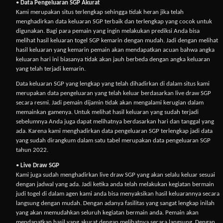
•
Data Pengeluaran SGP Akurat
Kami merupakan situs terlengkap sehingga tidak heran jika telah
menghadirkan data keluaran SGP terbaik dan terlengkap yang cocok untuk
digunakan. Bagi para pemain yang ingin melakukan prediksi Anda bisa
melihat hasil keluaran togel SGP kemarin dengan mudah. Jadi dengan melihat
hasil keluaran yang kemarin pemain akan mendapatkan acuan bahwa angka
keluaran hari ini biasanya tidak akan jauh berbeda dengan angka keluaran
yang telah terjadi kemarin.
Data keluaran SGP yang lengkap yang telah dihadirkan di dalam situs kami
merupakan data pengeluaran yang telah keluar berdasarkan live draw SGP
secara resmi. Jadi pemain dijamin tidak akan mengalami kerugian dalam
memainkan gamenya. Untuk melihat hasil keluaran yang sudah terjadi
sebelumnya Anda juga dapat melihatnya berdasarkan hari dan tanggal yang
ada. Karena kami menghadirkan data pengeluaran SGP terlengkap jadi data
yang sudah dirangkum dalam satu tabel merupakan data pengeluaran SGP
tahun 2022.
•
Live Draw SGP
Kami juga sudah menghadirkan live draw SGP yang akan selalu keluar sesuai
dengan jadwal yang ada. Jadi ketika anda telah melakukan kegiatan bermain
judi togel di dalam agen kami anda bisa menyaksikan hasil keluarannya secara
langsung dengan mudah. Dengan adanya fasilitas yang sangat lengkap inilah
yang akan memudahkan seluruh kegiatan bermain anda. Pemain akan
mendapatkan hasil yang akurat dengan melihatnya secara langsung. Dengan