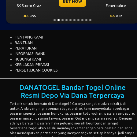
BET NOW
SK Sturm Graz
Fenerbahce
-0.5
0.95
0.5
0.87
TENTANG KAMI
BANTUAN
PERATURAN
INFORMASI BANK
HUBUNGI KAMI
KEBIJAKAN PRIVASI
PERSETUJUAN COOKIES
DANATOGEL Bandar Togel Online
Resmi Depo Via Dana Terpercaya
Tertarik untuk bermain di
Danatogel
? Caranya sangat mudah sekali jadi
untuk Anda yang ingin bermain togel online, kami menyediakan berbagai
pasaran seperti : pasaran hongkong, pasaran toto wuhan, pasaran singapore,
pasaran macau, pasaran taiwan, pasaran Qatar dan pasaran sydney. Dengan
adanya beragam pasaran maka peluang meraih keuntungan sangat
besar.Dana togel akan selalu membayar kemenangan para pemain dan anda
bisa mendapatkan permainan yang menyenangkan setiap harinya. jadi tanpa