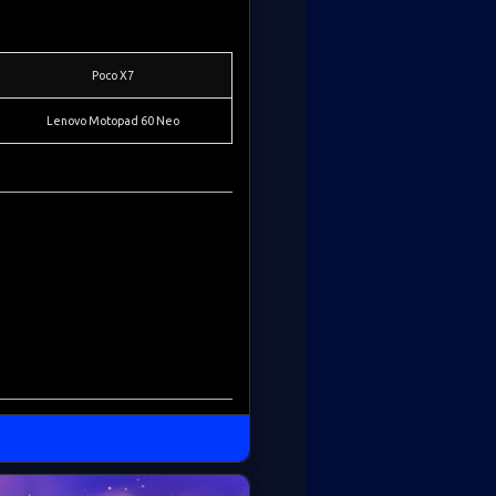
Poco X7
Lenovo Motopad 60 Neo