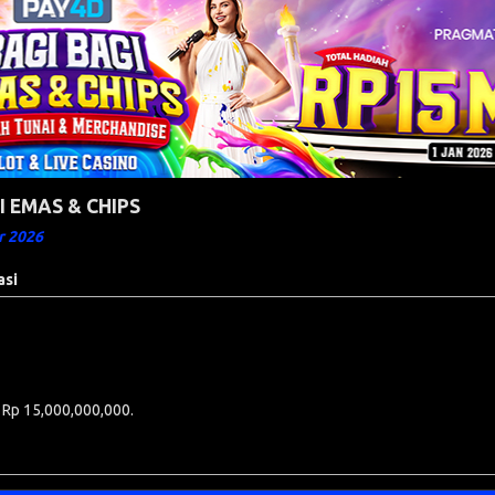
I EMAS & CHIPS
r 2026
asi
i Rp 15,000,000,000.