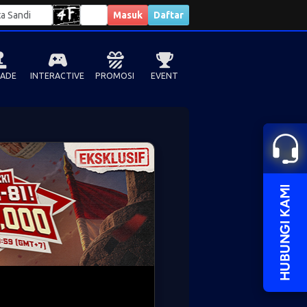
natogel : Situs Slot Online dan Togel Online Pasaran Terlengkap Indonesia
Masuk
Daftar
ADE
INTERACTIVE
PROMOSI
EVENT