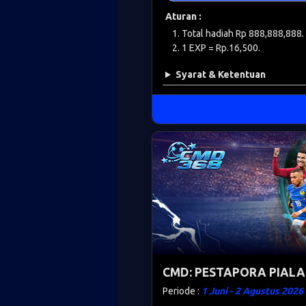
Aturan :
Total hadiah Rp 888,888,888.
1 EXP = Rp.16,500.
Syarat & Ketentuan
CMD: PESTAPORA PIALA
Periode :
1 Juni - 2 Agustus 2026