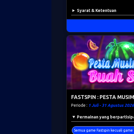
Syarat & Ketentuan
FASTSPIN : PESTA MUSI
Periode :
1 Juli - 31 Agustus 2026
Permainan yang berpartisip
Semua game Fastspin kecuali game