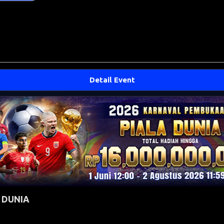
Detail Event
 DUNIA