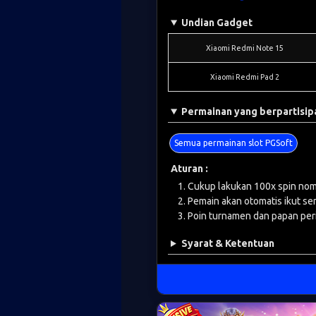
Undian Gadget
Xiaomi Redmi Note 15
Xiaomi Redmi Pad 2
Permainan yang berpartisip
Semua permainan slot PGSoft
Aturan :
Cukup lakukan 100x spin nom
Pemain akan otomatis ikut se
Poin turnamen dan papan peri
Syarat & Ketentuan