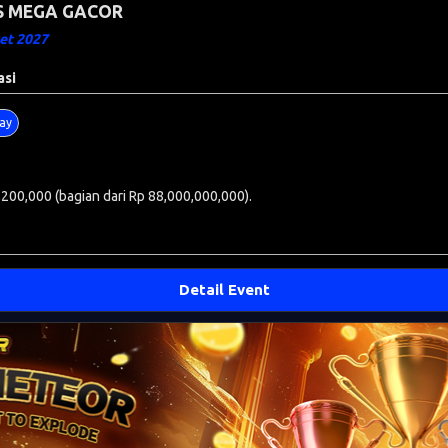
NS MEGA GACOR
et 2027
asi
ay
3,200,000 (bagian dari Rp 88,000,000,000).
Detail Event