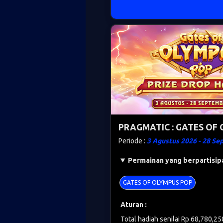
PRAGMATIC : GATES OF
Periode :
3 Agustus 2026 - 28 S
Permainan yang berpartisip
GATES OF OLYMPUS POP
Aturan :
Total hadiah senilai Rp 68,780,25