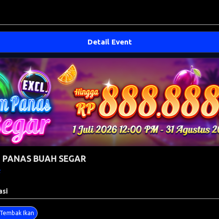
Detail Event
M PANAS BUAH SEGAR
asi
 Tembak Ikan