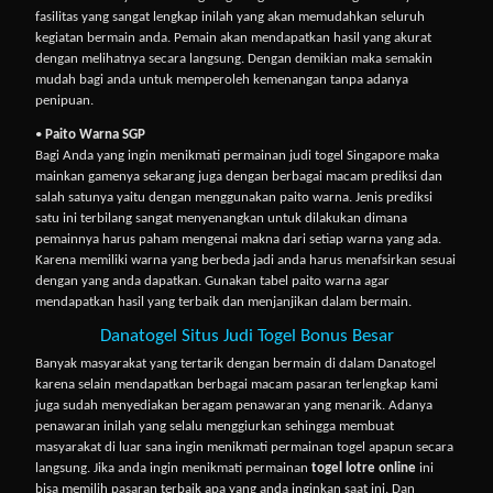
fasilitas yang sangat lengkap inilah yang akan memudahkan seluruh
kegiatan bermain anda. Pemain akan mendapatkan hasil yang akurat
dengan melihatnya secara langsung. Dengan demikian maka semakin
mudah bagi anda untuk memperoleh kemenangan tanpa adanya
penipuan.
•
Paito Warna SGP
Bagi Anda yang ingin menikmati permainan judi
togel Singapore
maka
mainkan gamenya sekarang juga dengan berbagai macam prediksi dan
salah satunya yaitu dengan menggunakan paito warna. Jenis prediksi
satu ini terbilang sangat menyenangkan untuk dilakukan dimana
pemainnya harus paham mengenai makna dari setiap warna yang ada.
Karena memiliki warna yang berbeda jadi anda harus menafsirkan sesuai
dengan yang anda dapatkan. Gunakan tabel paito warna agar
mendapatkan hasil yang terbaik dan menjanjikan dalam bermain.
Danatogel Situs Judi Togel Bonus Besar
Banyak masyarakat yang tertarik dengan bermain di dalam Danatogel
karena selain mendapatkan berbagai macam pasaran terlengkap kami
juga sudah menyediakan beragam penawaran yang menarik. Adanya
penawaran inilah yang selalu menggiurkan sehingga membuat
masyarakat di luar sana ingin menikmati permainan togel apapun secara
langsung. Jika anda ingin menikmati permainan
togel lotre online
ini
bisa memilih pasaran terbaik apa yang anda inginkan saat ini. Dan