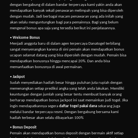
dengan bergabung di dalam bandar terpercaya kami yakin anda akan
mendapatkan banyak sekali penawaran melimpah yang bisa diperoleh
dengan mudah. Jadi berbagai macam penawaran yang ada inilah yang
akan selalu menguntungkan bagi para pemainnya. Bagi yang belum
mengenal bonus apa saja yang tersedia berikut ini penjelasannya.
•
Welcome Bonus
Menjadi anggota baru di dalam agen terpercaya Danatogel terbilang
sangat menyenangkan karena di sini pemain akan mendapatkan bonus
ucapan selamat datang yang bisa diperoleh dengan mudah. Pemain bisa
mendapatkan bonusnya hingga mencapai 20%. Dan anda bisa
memanfaatkan bonusnya di awal permainan.
•
Jackpot
Sudah menyediakan hadiah besar hingga puluhan juta rupiah dengan
memenangkan setiap prediksi angka yang telah anda lakukan. Memiliki
keuntungan dengan jumlah yang besar tentu membuat banyak orang
berharap mendapatkan bonus jackpot ini saat memainkan judi togel. Jika
ingin mendapatkannya segera
daftar togel pakai dana
sekarang juga
melalui bandar terpercaya resmi. Dengan bergabung bersama kami
hadiah terbesar akan selalu dibayarkan 100%
•
Bonus Deposit
Pemain akan mendapatkan bonus deposit dengan bermain aktif setiap