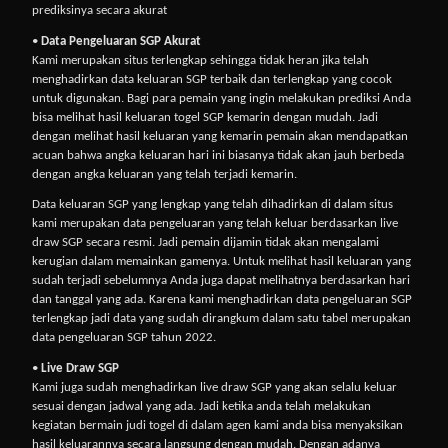
prediksinya secara akurat
•
Data Pengeluaran SGP Akurat
Kami merupakan situs terlengkap sehingga tidak heran jika telah
menghadirkan data keluaran SGP terbaik dan terlengkap yang cocok
untuk digunakan. Bagi para pemain yang ingin melakukan prediksi Anda
bisa melihat hasil keluaran togel SGP kemarin dengan mudah. Jadi
dengan melihat hasil keluaran yang kemarin pemain akan mendapatkan
acuan bahwa angka keluaran hari ini biasanya tidak akan jauh berbeda
dengan angka keluaran yang telah terjadi kemarin.
Data keluaran SGP yang lengkap yang telah dihadirkan di dalam situs
kami merupakan data pengeluaran yang telah keluar berdasarkan live
draw SGP secara resmi. Jadi pemain dijamin tidak akan mengalami
kerugian dalam memainkan gamenya. Untuk melihat hasil keluaran yang
sudah terjadi sebelumnya Anda juga dapat melihatnya berdasarkan hari
dan tanggal yang ada. Karena kami menghadirkan data pengeluaran SGP
terlengkap jadi data yang sudah dirangkum dalam satu tabel merupakan
data pengeluaran SGP tahun 2022.
•
Live Draw SGP
Kami juga sudah menghadirkan live draw SGP yang akan selalu keluar
sesuai dengan jadwal yang ada. Jadi ketika anda telah melakukan
kegiatan bermain judi togel di dalam agen kami anda bisa menyaksikan
hasil keluarannya secara langsung dengan mudah. Dengan adanya