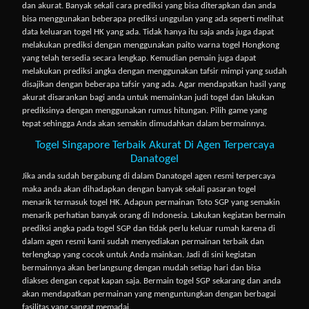
dan akurat. Banyak sekali cara prediksi yang bisa diterapkan dan anda
bisa menggunakan beberapa prediksi unggulan yang ada seperti melihat
data keluaran togel HK yang ada. Tidak hanya itu saja anda juga dapat
melakukan prediksi dengan menggunakan paito warna togel Hongkong
yang telah tersedia secara lengkap. Kemudian pemain juga dapat
melakukan prediksi angka dengan menggunakan tafsir mimpi yang sudah
disajikan dengan beberapa tafsir yang ada. Agar mendapatkan hasil yang
akurat disarankan bagi anda untuk memainkan judi togel dan lakukan
prediksinya dengan menggunakan rumus hitungan. Pilih game yang
tepat sehingga Anda akan semakin dimudahkan dalam bermainnya.
Togel Singapore Terbaik Akurat Di Agen Terpercaya
Danatogel
Jika anda sudah bergabung di dalam Danatogel agen resmi terpercaya
maka anda akan dihadapkan dengan banyak sekali pasaran togel
menarik termasuk togel HK. Adapun permainan Toto SGP yang semakin
menarik perhatian banyak orang di Indonesia. Lakukan kegiatan bermain
prediksi angka pada togel SGP dan tidak perlu keluar rumah karena di
dalam agen resmi kami sudah menyediakan permainan terbaik dan
terlengkap yang cocok untuk Anda mainkan. Jadi di sini kegiatan
bermainnya akan berlangsung dengan mudah setiap hari dan bisa
diakses dengan cepat kapan saja. Bermain togel SGP sekarang dan anda
akan mendapatkan permainan yang menguntungkan dengan berbagai
fasilitas yang sangat memadai.