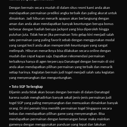
Dengan bermain secara mudah di dalam situs resmi kami anda akan
mendapatkan permainan prediksi angka terbaik dan paling akurat untuk
dimainkan. Jadi hiburan menarik apapun akan berlangsung dengan
aman dan anda akan mendapatkan banyak keuntungan berupa bonus
terbesar dengan hadiah berupa jackpot yang bisa diperoleh hingga
puluhan juta. Tidak heran jika permainan Toto gelap kini menjadi salah
satu permainan yang paling favorit sebab dengan menggunakan modal
yang sangat kecil anda akan memperoleh keuntungan yang sangat
melimpah. Hiburan menariknya bisa dilakukan secara online dengan
mudah dan cepat kapan saja. Dapatkan rekomendasi permainan
terbaiknya hanya di agen terpercaya Danatogel dengan bermain di sini
anda akan mendapatkan pilihan permainan yang terbaik dan menarik
setiap harinya. Kegiatan bermain judi togel menjadi salah satu kegiatan
yang menyenangkan dan menguntungkan.
•
Toto SGP Terlengkap
Dijamin anda tidak akan bosan dengan bermain di dalam Danatogel
karena sudah menghadirkan banyak sekali jenis-jenis permainan judi
togel SGP yang paling menyenangkan dan memuaskan dimainkan banyak
orang. Di sini pemain bisa memilih permainan togel Singapore secara
bebas dan mendapatkan pilihan game yang menyenangkan. Bisa
mendapatkan permainan dengan kemenangan besar maka mainkan
gamenya dengan menggunakan panduan yang tepat dan lakukan