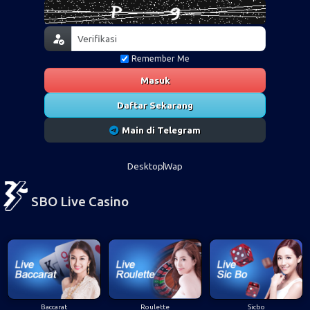
Remember Me
Masuk
Daftar Sekarang
Main di Telegram
Desktop
Wap
SBO Live Casino
Baccarat
Roulette
Sicbo